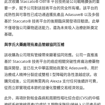
此次收購 Staccato® OBT® 平台技術是公司戰略擴張的重
要一步，賦予公司對該技術平台的完全所有權。該平台的
成熟性與可靠性已成功通過獲批產品 Adasuve® 以及多個
基於 Staccato® 技術平台的後期臨床開發項目驗證。此舉
不僅增強公司藥物遞送能力，還為未來吸入治療創新奠定
基礎。
與李氏大藥廠現有產品管線協同互補
該收購為公司現有管線帶來顯著協同效應。公司一直推進
基於 Staccato® 技術平台的癌症相關突破性疼痛治療藥物
臨床開發，並已在大中華區開始商業化 Adasuve®，用於
治療成人精神分裂症或雙相 I 型障礙的急性激越症狀。收
購完成後，公司將無需再向 Alexza 支付任何後續許可費，
從而立即實現成本節約並優化整體交易經濟效益。
此外，兩項針對帕金森病和周期性嘔吐綜合症(CVS)的中樞
神經系統管線資產(均處於 II 期臨床階段)將納入公司產品組