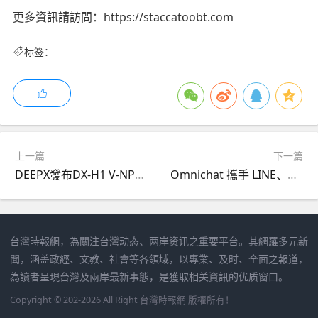
更多資訊請訪問：https://staccatoobt.com
标签：
上一篇
下一篇
DEEPX發布DX-H1 V-NPU：30W單卡解決方案，挑戰GPU主導地位
Omnichat 攜手 LINE、Meta、Benefit、Timberland 以 AI 重塑行銷漏斗，打造零售信任引擎
台灣時報網，為關注台灣动态、两岸资讯之重要平台。其網羅多元新
聞，涵盖政經、文教、社會等各領域，以專業、及时、全面之報道，
為讀者呈現台灣及兩岸最新事態，是獲取相关資訊的优质窗口。
Copyright © 202-2026 All Right 台灣時報網 版權所有！