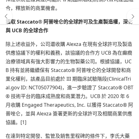
合，釋放新的商業機會。
獲取
Staccato®
阿普唑仑的全球許可及生產製造權，深化
與
UCB
的全球合作
除上述收益外，公司還收購 Alexza 在現有全球許可及製造
供應協議下的權利和義務，該協議的合作方 UCB 為在癲癇
治療領域具有強大影響力的生物製藥公司。根據協議，UC
B 持有並將繼續保有 Staccato® 阿普唑仑的全球開發和商
業化權利，該產品目前處於 III 期臨床試驗階段(ClinicalTri
al.gov ID: NCT05077904)，進一步驗證了 Staccato® OBT
® 技術平台的臨床成熟度和商業潛力。UCB 於 2020 年 6
月收購 Engaged Therapeutics, Inc. 以獲得 Staccato® 阿
普唑仑，並與 Alexza 簽署更新的全球許可及相關商業供應
協議。[1]
在達到特定開發、監管及銷售里程碑的條件下，李氏大藥