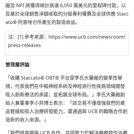
廠及 NPI 將獲得總計高達 6,050 萬美元的里程碑付款，以
及基於全球銷售淨額收取的分級專利權費及全球供應 Stacc
ato® 阿普唑仑所產生的製造收益。
注：[1] 參考來源：https://www.ucb.com/newsroom/
press-releases
管理層評論
「收購 Staccato® OBT® 平台是李氏大藥廠的變革性舉
措，代表我們在中樞神經系統及神經退行性疾病領域開發
吸入創新療法的承諾，並拓展全球布局。」李氏大藥廠創
始人兼董事李小羿博士表示：「該交易不僅增強我們的產
品管線和吸入治療研發能力，還通過與 UCB 的戰略合作創
造新的收入來源。」
「我們很高興與 UCB 合作，共同致力於解決癲癇發作治療