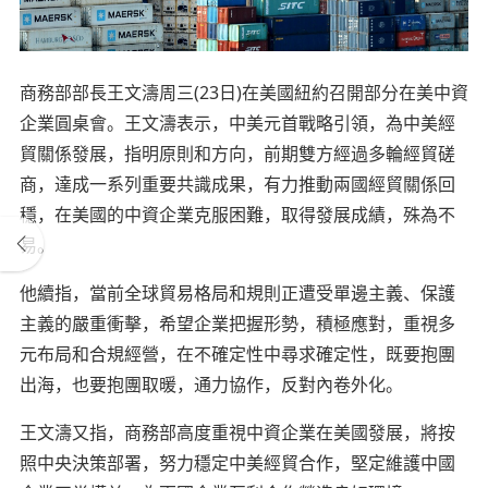
商務部部長王文濤周三(23日)在美國紐約召開部分在美中資
企業圓桌會。王文濤表示，中美元首戰略引領，為中美經
貿關係發展，指明原則和方向，前期雙方經過多輪經貿磋
商，達成一系列重要共識成果，有力推動兩國經貿關係回
穩，在美國的中資企業克服困難，取得發展成績，殊為不
易。
他續指，當前全球貿易格局和規則正遭受單邊主義、保護
主義的嚴重衝擊，希望企業把握形勢，積極應對，重視多
元布局和合規經營，在不確定性中尋求確定性，既要抱團
出海，也要抱團取暖，通力協作，反對內卷外化。
王文濤又指，商務部高度重視中資企業在美國發展，將按
照中央決策部署，努力穩定中美經貿合作，堅定維護中國