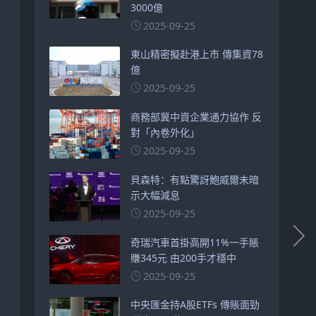
3000億
2025-09-25
東山精密擬赴港上市 傳集資78
億
2025-09-25
商務部冀中資企業通力協作 反
對「內卷外化」
2025-09-25
貝森特：有點驚訝鮑威爾未暗
示大幅減息
2025-09-25
奇瑞汽車首掛高開11%一手賬
賺345元 由200手才穩中
2025-09-25
中央匯金持A股ETFs 傳賬面勁