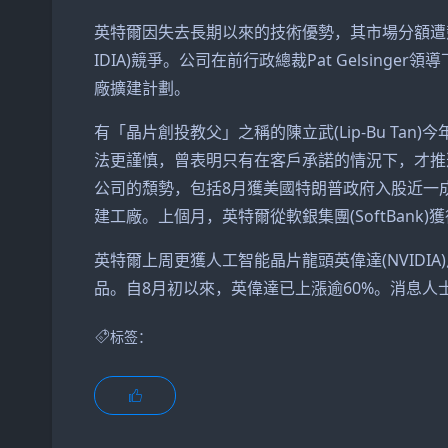
英特爾因失去長期以來的技術優勢，其市場分額遭競
IDIA)競爭。公司在前行政總裁Pat Gelsin
廠擴建計劃。
有「晶片創投教父」之稱的陳立武(Lip-Bu Ta
法更謹慎，曾表明只有在客戶承諾的情況下，才推
公司的頹勢，包括8月獲美國特朗普政府入股近一
建工廠。上個月，英特爾從軟銀集團(SoftBank)
英特爾上周更獲人工智能晶片龍頭英偉達(NVIDI
品。自8月初以來，英偉達已上漲逾60%。消息
标签：