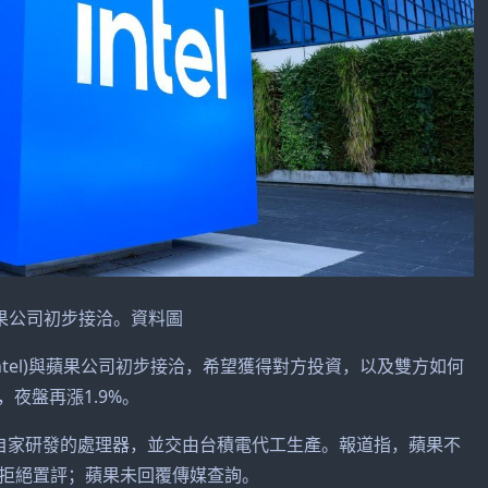
果公司初步接洽。資料圖
tel)與蘋果公司初步接洽，希望獲得對方投資，以及雙方如何
，夜盤再漲1.9%。
自家研發的處理器，並交由台積電代工生產。報道指，蘋果不
拒絕置評；蘋果未回覆傳媒查詢。