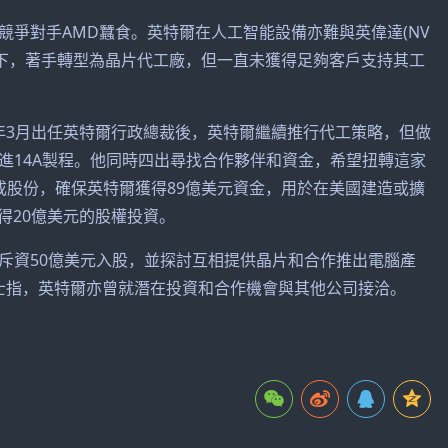
爭對手AMD蠶食。英特爾在人工智能設備亦難與英偉達(NV
ger領導下，著手轉型為晶片代工廠，但一直未獲得足夠客戶支持其工
n)今年3月出任英特爾行政總裁後，英特爾繼續推行代工策略，但做
進14A製程。他同時四出尋找合作夥伴和資金，希望扭轉這家
成股份，確保英特爾獲得89億美元資金，用於在美國建造或擴
獲得20億美元的股權投資。
A)斥資50億美元入股，並探討互相提供晶片和合作推出電腦產
人士指，英特爾亦曾就潛在投資和合作機會與其他公司接洽。