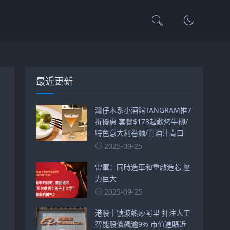
最近更新
灣仔木系小酒館TANGRAM推7
折優惠 套餐$173起歎烤牛柳/
特色意大利卷麵/白酒汁青口
2025-09-25
雷軍：同時造車和重啟造芯 壓
力巨大
2025-09-25
港股十號波熱炒阿里 押注人工
智能股價飆逾9% 市值進賬近