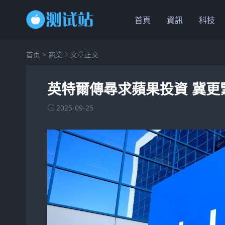
首頁
資訊
科技
首页
>
商業
文章正文
英特爾傳尋求蘋果投資 冀更
2025-09-25