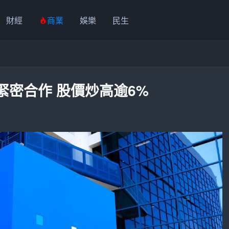
財經
商業
娛樂
民生
緊密合作 股價炒高逾6%