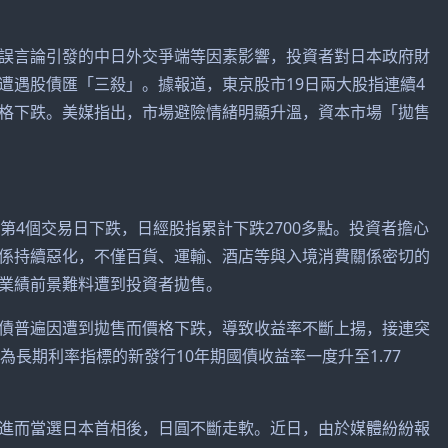
言論引發的中日外交爭端等因素影響，投資者對日本政府財
遭遇股債匯「三殺」。據報道，東京股市19日兩大股指連續4
格下跌。美媒指出，市場避險情緒明顯升溫，資本市場「拋售
4個交易日下跌，日經股指累計下跌2700多點。投資者擔心
係持續惡化，不僅百貨、運輸、酒店等與入境消費關係密切的
業績前景難料遭到投資者拋售。
普遍因遭到拋售而價格下跌，導致收益率不斷上揚，接連突
為長期利率指標的新發行10年期國債收益率一度升至1.77
而當選日本首相後，日圓不斷走軟。近日，由於媒體紛紛報