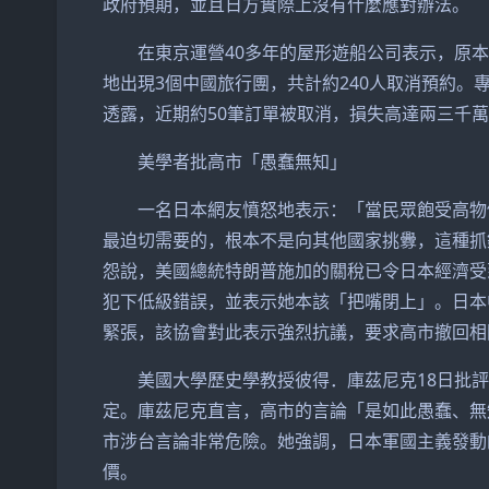
政府預期，並且日方實際上沒有什麼應對辦法。
在東京運營40多年的屋形遊船公司表示，原本每
地出現3個中國旅行團，共計約240人取消預約。專
透露，近期約50筆訂單被取消，損失高達兩三千萬日圓
美學者批高市「愚蠢無知」
一名日本網友憤怒地表示：「當民眾飽受高物價
最迫切需要的，根本不是向其他國家挑釁，這種抓
怨說，美國總統特朗普施加的關稅已令日本經濟受
犯下低級錯誤，並表示她本該「把嘴閉上」。日本
緊張，該協會對此表示強烈抗議，要求高市撤回相
美國大學歷史學教授彼得．庫茲尼克18日批評
定。庫茲尼克直言，高市的言論「是如此愚蠢、無
市涉台言論非常危險。她強調，日本軍國主義發動
價。