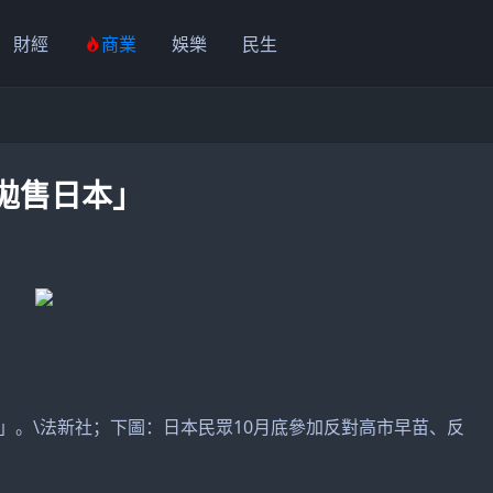
財經
商業
娛樂
民生
拋售日本」
。\法新社；下圖：日本民眾10月底參加反對高市早苗、反