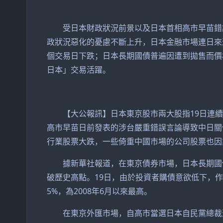
受日本財政狀況前景以及日本首相高市早苗錯誤
政狀況惡化的憂慮不斷上升，日本金融市場連日來
個交易日下跌；日本長期國債普遍因遭到拋售而價
日本」交易活躍。
【大公報訊】日本東京股市兩大股指19日連續第
高市早苗日前發表的涉台嚴重錯誤言論導致中日關
行業股票大跌，一些倚重中國市場的公司股票也因
據新華社報道，在東京債券市場，日本長期國債
破歷史高點。19日，由於投資者購債意欲低下，作
5%，為2008年6月以來最高。
在東京外匯市場，自高市當選日本自民黨總裁進