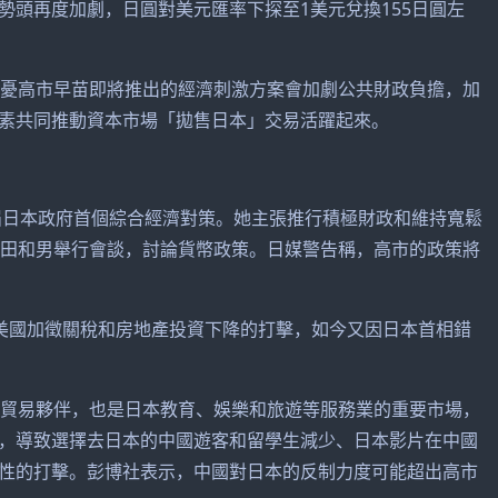
勢頭再度加劇，日圓對美元匯率下探至1美元兌換155日圓左
憂高市早苗即將推出的經濟刺激方案會加劇公共財政負擔，加
素共同推動資本市場「拋售日本」交易活躍起來。
日本政府首個綜合經濟對策。她主張推行積極財政和維持寬鬆
植田和男舉行會談，討論貨幣政策。日媒警告稱，高市的政策將
美國加徵關稅和房地產投資下降的打擊，如今又因日本首相錯
貿易夥伴，也是日本教育、娛樂和旅遊等服務業的重要市場，
，導致選擇去日本的中國遊客和留學生減少、日本影片在中國
性的打擊。彭博社表示，中國對日本的反制力度可能超出高市