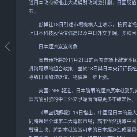
道日本政府擬推出大規模財政刺激計劃，日圓貶值
右。
彭博社18日引述市場機構人士表示，投資者擔
上日本科技股估值偏高以及中日外交爭端，多種因
日本經濟岌岌可危
高市預計將於11月21日的內閣會議上敲定本屆
貨幣環境的組合政策，並於18日與日本央行行長
導致日圓加速貶值、物價進一步上漲。
美國CNBC報道，日本脆弱的經濟原本就受到
誤言論引發的中日外交爭端而面臨更多不確定性。
《華盛頓郵報》19日指出，中國是日本的最大
同時還是全球第二大電影市場；高市悍然挑釁中國
暫緩上映，將對本就岌岌可危的日本經濟造成實質