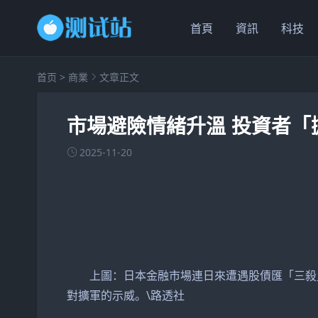
首頁
資訊
科技
首页
>
商業
文章正文
市場避險情緒升溫 投資者「
2025-11-20
上圖：日本金融市場連日來遭遇股債匯「三殺」
對擴軍的示威。\路透社