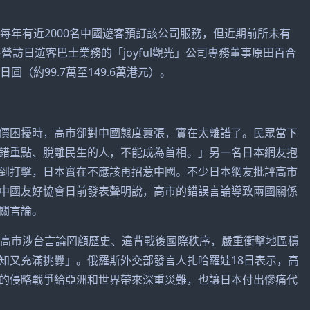
年有近2000名中國遊客預訂該公司服務，但近期前所未有
營訪日遊客巴士業務的「joyful觀光」公司專務董事原田百合
（約99.7萬至149.6萬港元）。
困擾時，高市卻對中國態度囂張，實在太離譜了。民眾當下
錯重點、脫離民生的人，不能成為首相。」另一名日本網友抱
到打擊，日本實在不應該再招惹中國。不少日本網友批評高市
中國友好協會日前發表聲明說，高市的錯誤言論導致兩國關係
關言論。
高市涉台言論罔顧歷史、違背戰後國際秩序，嚴重衝擊地區穩
知又充滿挑釁」。俄羅斯外交部發言人扎哈羅娃18日表示，高
的侵略戰爭給亞洲和世界帶來深重災難，也讓日本付出慘痛代