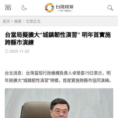
首页
>
娛樂
文章正文
台當局擬擴大“城鎮韌性演習” 明年首實施
跨縣市演練
2025-11-20
台北消息：台灣當局行政機構負責人卓榮泰19日表示，明
年將擴大“城鎮韌性演習”規模，首度實施跨縣市協同演練。