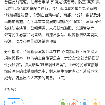
台媒此前報道，往年台軍舉行“漢光”演習時，防空“萬安”與
民防“民安”演習會配合進行，今年兩項演習整合為全新的
“城鎮韌性演習”，分別在台灣中部、南部、北部、東部及外
島縣市實施。而今年首次開展的“城鎮韌性演習”，演練內容
包括防空演習，警報傳遞、人員疏散避難、交通管制等，
還有民生必需品配售站、醫療急救站、收容救濟站等開設
操演，以及心理作戰演練等項目。
分析指出，台灣戰爭演習近年來在民進黨執政下逐步擴大
規模與頻率，賴清德上台後更是進一步設立“全社會防衛韌
性委員會”，擴大辦理“城鎮韌性演習”。此舉將民眾直接暴
露於潛在的戰爭風險之中，對人民生命財產安全造成巨大
威脅，流露出令人不安的氣息。（完）
标签：