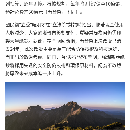
列預算，逐年更換。根據規劃，每年將更換7億至10億張，
預計花費約50億元（新台幣，下同）。
國民黨“立委”羅明才在“立法院”質詢時指出，隨著現金使用
人數減少，大家逐漸轉向移動支付，質疑當局為何仍需印
製大量紙鈔。對此，楊金龍回應稱，新台幣上次改版已過
去24年，此次改版主要是為了配合防偽技術及科技進步，
而非出於政治考慮。同日，台“央行”發布聲明，強調新版紙
鈔將採用先進的安全防偽技術和環保原材料，認為不改版
將導致未來成本進一步上升。