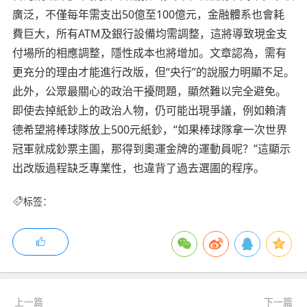
廣泛，不僅每年需支出50億至100億元，金融體系也會耗
費巨大，所有ATM及銀行設備均需調整，這將導致現金支
付場所的相應調整，隱性成本也將增加。文章認為，需有
更充分的理由才能進行改版，但“央行”的說服力明顯不足。
此外，公眾最關心的政治干擾問題，顯然難以完全避免。
即使去掉紙鈔上的政治人物，仍可能出現爭議，例如賴清
德希望將棒球隊放上500元紙鈔，“如果棒球隊拿一次世界
冠軍就成鈔票主圖，那得到奧運金牌的運動員呢？”這顯示
出改版過程缺乏專業性，也違背了過去選圖的程序。
标签：
上一篇
下一篇