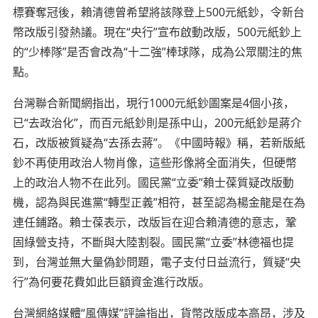
標賽奪冠後，賴清德曾希望將該隊登上500元紙鈔，令新台
幣改版引發熱議。現在“央行”宣布啟動改版，500元紙鈔上
的“少棒隊”是否會改為“十二強”棒球隊，成為公眾關注的焦
點。
台灣聯合新聞網指出，現行1000元紙鈔圖案是4個小孩，
已“去政治化”，而百元紙鈔則是孫中山，200元紙鈔是蔣介
石，改版被質疑為“去孫去蔣”。《中國時報》稱，若新版紙
鈔不再使用政治人物肖像，這些形像將全面消失，但硬幣
上的政治人物不在此列。國民黨“立委”賴士葆質疑改版動
機，認為與民進黨“轉型正義”相符，甚至認為楊金龍是在為
連任鋪路。賴士葆表示，改版旨在迎合賴清德的意志，鞏
固綠營支持，不斷與大陸割裂。國民黨“立委”林德福也提
到，台灣並無大量偽鈔問題，電子支付日益流行，質疑“央
行”為何要花費如此巨額資金進行改版。
台灣網絡媒體“風傳媒”評論指出，貨幣改版成本高昂，涉及