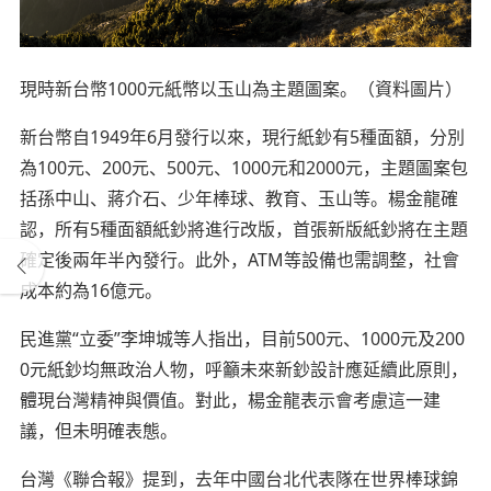
現時新台幣1000元紙幣以玉山為主題圖案。（資料圖片）
新台幣自1949年6月發行以來，現行紙鈔有5種面額，分別
為100元、200元、500元、1000元和2000元，主題圖案包
括孫中山、蔣介石、少年棒球、教育、玉山等。楊金龍確
認，所有5種面額紙鈔將進行改版，首張新版紙鈔將在主題
確定後兩年半內發行。此外，ATM等設備也需調整，社會
成本約為16億元。
民進黨“立委”李坤城等人指出，目前500元、1000元及200
0元紙鈔均無政治人物，呼籲未來新鈔設計應延續此原則，
體現台灣精神與價值。對此，楊金龍表示會考慮這一建
議，但未明確表態。
台灣《聯合報》提到，去年中國台北代表隊在世界棒球錦