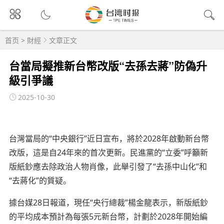
首页
>
財經
文章正文
台當局擬推新台幣改版“去孫去蔣”防偽升
級引爭議
2025-10-30
台灣當局的“中央銀行”近日宣布，將於2028年啟動新台幣
改版，這是自24年來的首次更新。民進黨的“立委”呼籲新
版紙鈔應去除政治人物肖像，此舉引發了“去孫中山化”和
“去蔣化”的質疑。
據台媒28日報道，現任“央行總裁”楊金龍表示，新版紙鈔
的平均成本預計為每張5元新台幣，計劃於2028年開始編