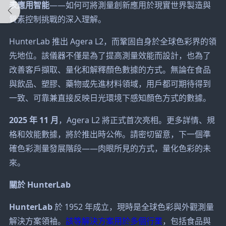
表應用智能
——如何可將測量創新應用於現實世界製造與
質素控制挑戰的深入理解。
HunterLab 推出 Agera L2，而鞏固自身於全球色彩界的領
先地位。該儀器不僅是為了提高測量效能而設計，也為了
改善客戶擷取、量化和解釋顏色數據的方式。無論在食品
與飲品、塑膠、藥物或先進材料領域，用戶都可期待得到
一致、可靠兼直接反映日光環境下感知顏色方式的數據。
2025 年 11 月
，Agera L2 將正式首次亮相。更多詳情、規
格和效能數據，將於推出時公佈。請密切留意，下一個準
確色彩測量發展階段——肉眼所見的方式，量化色彩的未
來。
關於 HunterLab
HunterLab
於 1952 年成立，現時是全球色彩與外觀測量
解決方案領袖。
該等解決方案用於多個行業
，包括食品與