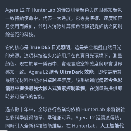
Agera L2 在 HunterLab 的儀器測量顏色與肉眼感知顏色
一致持續使命中，代表一大進展。它專為準確、速度和容
易使用而設計，並引入消除計算顏色值與視覺評估之間剩
餘差距的科技。
它的核心是
True D65 日光照明
，這是完全模擬自然日光
的光源。這項科技進步允許用戶在真實日光環境下，測量
顏色。現在於單一儀器中，實現實驗室準確度與現實世界
感知一致。Agera L2 結合
UltraDark 效能
，即使最暗兼
最吸光材料也能提供卓越準確度。該系統還配備
迄今色彩
儀器中提供最強大嵌入式質素控制軟體
，在測量點提供即
時兼可操作的智能。
過去數十年來，全球各行各業均依賴 HunterLab 來將複雜
色彩科學變得簡單、準確兼可靠。Agera L2 延續這傳統，
同時引入全新科技智能維度。在 HunterLab，
人工智能代