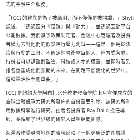
式的金融中介服務。
「FCCI 的建立是為了被應用，而不僅僅是被閱讀，」Shyti
說道，「透過區分『足跡』與『動力』，並透過互動平台
公開數據，我們賦予政策制定者、金融中心管理者及投資
者權力去對他們的假設進行壓力測試——這是一個用於決
策與行動的工具。不確定性會衝擊每個人，但方式各異。
持份者可以調整對監管、科技或人才的權重，並即時看到
排名重塑成他們預期的未來。在問題不斷變化的世界中，
這種靈活性至關重要。」
FCCI 是紐約大學阿布扎比分校史登商學院上月宣佈成立的
全球金融競爭力研究所發佈的首份重要刊物。該研究所利
用數據科學進行研究，由著名投資者 Ray Dalio 擔任導
師，並匯聚了世界級的研究人員與顧問團隊。
海灣合作委員會地區的表現反映了一個更廣泛的區域趨