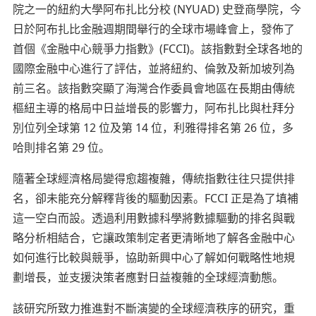
院之一的紐約大學阿布扎比分校 (NYUAD) 史登商學院，今
日於阿布扎比金融週期間舉行的全球市場峰會上，發佈了
首個《金融中心競爭力指數》(FCCI)。該指數對全球各地的
國際金融中心進行了評估，並將紐約、倫敦及新加坡列為
前三名。該指數突顯了海灣合作委員會地區在長期由傳統
樞紐主導的格局中日益增長的影響力，阿布扎比與杜拜分
別位列全球第 12 位及第 14 位，利雅得排名第 26 位，多
哈則排名第 29 位。
隨著全球經濟格局變得愈趨複雜，傳統指數往往只提供排
名，卻未能充分解釋背後的驅動因素。FCCI 正是為了填補
這一空白而設。透過利用數據科學將數據驅動的排名與戰
略分析相結合，它讓政策制定者更清晰地了解各金融中心
如何進行比較與競爭，協助新興中心了解如何戰略性地規
劃增長，並支援決策者應對日益複雜的全球經濟動態。
該研究所致力推進對不斷演變的全球經濟秩序的研究，重