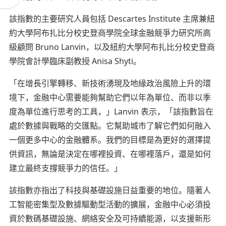
該指數的主要研究人員包括 Descartes Institute 主席兼紐
約大學阿布扎比分校史登商學院全球金融競爭力研究所高
級顧問 Bruno Lanvin，以及紐約大學阿布扎比分校史登商
學院會計學臨床副教授 Anisa Shyti。
「在增長引擎轉移、新技術湧現及地緣政治風險上升的環
境下，金融中心需要能夠幫助它們以年為單位、而非以季
度為單位進行思考的工具，」Lanvin 表示，「該指數旨在
處於數據與戰略的交匯點。它幫助城市了解它們如何融入
一個更多中心的金融體系。我們的目標是為更好的選擇提
供資訊，無論是決定在哪裡投資、在哪裡落戶，還是如何
建立最終支撐競爭力的信任。」
該指數亦指出了科技與基礎設施日益重要的地位。隨著人
工智能密集型及數據驅動型活動的擴展，金融中心必須投
資於數碼基礎設施、網絡安全及可持續能源，以支援新形