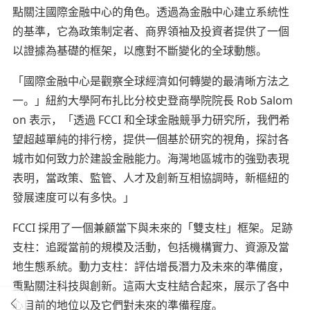
點關注國際金融中心的角色。透過為金融中心建立系統性
的基準，它為政策制定者、商界領袖及投資者提供了一個
以證據為基礎的框架，以應對不斷變化的全球動態。
「國際金融中心是觀察全球經濟如何轉變的最清晰方法之
一。」紐約大學阿布扎比分校史登商學院院長 Rob Salom
on 表示，「透過 FCCI 和全球金融競爭力研究所，我們希
望超越單純的排行榜，提供一個基於研究的視角，探討各
城市如何致力於建設金融能力。海灣地區城市的強勁表現
表明，當政策、監管、人才及創新互相協調時，新樞紐的
發展速度可以有多快。」
FCCI 採用了一個兼顧當下與未來的「雙支柱」框架。足跡
支柱：追蹤當前的規模及活動，包括機構實力、資源及當
地生態系統。動力支柱：評估增長潛力及未來的準備度，
重點關注科技與創新。這兩大支柱結合起來，展示了各中
心目前的地位以及它們對未來的準備程度。