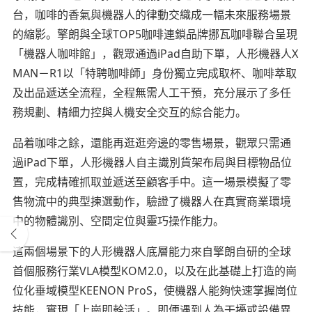
台，咖啡的香氣與機器人的律動交織成一幅未來服務場景
的縮影。擎朗與全球TOP5咖啡連鎖品牌挪瓦咖啡聯合呈現
「機器人咖啡館」，觀眾通過iPad自助下單，人形機器人X
MAN－R1以「特聘咖啡師」身份獨立完成取杯、咖啡萃取
及出品遞送全流程，全程無需人工干預，充分展示了多任
務規劃、精細力控與人機安全交互的綜合能力。
品着咖啡之餘，還能再逛逛旁邊的零售場景，觀眾只需通
過iPad下單，人形機器人自主識別貨架布局與目標物品位
置，完成精確抓取並遞送至顧客手中。這一場景模擬了零
售物流中的典型揀選動作，驗證了機器人在真實商業環境
中的物體識別、空間定位與靈巧操作能力。
這兩個場景下的人形機器人底層能力來自擎朗自研的全球
首個服務行業VLA模型KOM2.0，以及在此基礎上打造的崗
位化垂域模型KEENON ProS，使機器人能夠快速掌握崗位
技能，實現「上崗即幹活」。即便遇到人為干擾或設備異