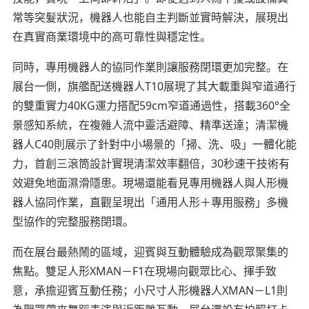
常等突髮狀況，機器人也能自主判斷並實時解決，展現出
在真實商業環境中的高可靠性與穩定性。
同時，專用機器人的協同作業則讓服務閉環更加完整。在
展台一側，旗艦配送機器人T10展現了其大載重與窄道通行
的雙重實力
40KG
運力搭配59cm窄道通過性，搭載360°全
景感知系統，在複雜人流中靈活避障、精準送達；清潔機
器人C40則展示了針對中小場景的「掃、洗、吸」一體化能
力，首創三滾筒設計實現清潔效率翻倍，30秒速干技術有
效避免地面濕滑隱患。現場還能看見專用機器人與人形機
器人協同作業，直觀呈現出「通用人形＋專用服務」多機
型協作的完整服務閉環。
而在展台最熱鬧的區域，迎賓與互動體驗成為觀眾聚集的
焦點。雙足人形XMAN－F1在現場向觀眾比心、揮手致
意，承擔迎賓互動任務；小尺寸人形機器人XMAN－L1則