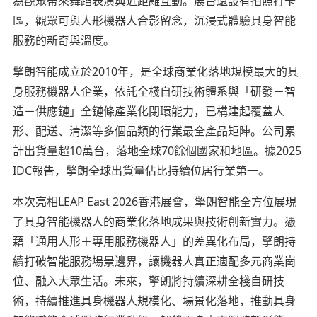
為觀眾帶來舞蹈表演與近距離互動。展台還設有拍照打卡
區，觀眾可與人形機器人合影留念，沉浸式體驗具身智能
服務的新奇與溫度。
擎朗智能成立於2010年，是全球商業化落地規模最大的具
身服務機器人企業，依託全棧自研技術體系與「研發－智
造－供應鏈」全鏈條產業化閉環能力，已構建起覆蓋人
形、配送、清潔等多個品類的行業最全產品矩陣。公司累
計出貨量超10萬台，落地全球70餘個國家和地區。據2025
IDC報告，擎朗全球出貨量佔比持續位居行業第一。
本次亮相LEAP East 2026香港展會，擎朗智能全方位展現
了具身智能機器人的商業化落地成果與技術創新實力。憑
藉「通用人形＋專用服務機器人」的差異化布局，擎朗持
續打破智能服務場景邊界，讓機器人真正適配多元商業崗
位、融入大眾生活。未來，擎朗將持續深耕全棧自研技
術，持續推進具身機器人規模化、場景化落地，推動具身