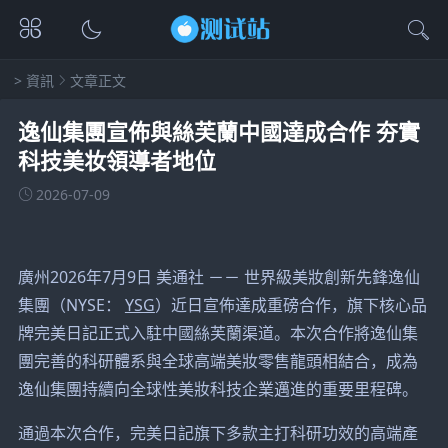
>
資訊
文章正文
逸仙集團宣佈與絲芙蘭中國達成合作 夯實
科技美妆領導者地位
2026-07-09
廣州
2026年7月9日
美通社 －－
世界級美妝創新先鋒
逸仙
集團（NYSE：
YSG
）近日宣佈達成重磅合作，旗下核心品
牌完美日記正式入駐中國絲芙蘭渠道。本次合作將
逸仙集
團
完善的科研體系與全球高端美妝零售龍頭相結合，成為
逸仙集團
持續向全球性美妝科技企業邁進的重要里程碑。
通過本次合作，完美日記旗下多款主打科研功效的高端產