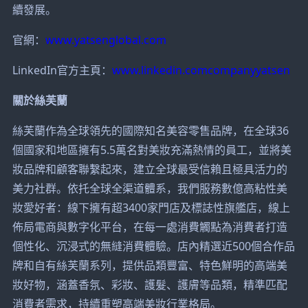
續發展。
官網：
www.yatsenglobal.com
LinkedIn官方主頁：
www.linkedin.comcompanyyatsen
關於絲芙蘭
絲芙蘭作為全球領先的國際知名美容零售品牌，在全球36
個國家和地區擁有5.5萬名對美妝充滿熱情的員工，並將美
妝品牌和顧客聯繫起來，建立全球最受信賴且極具活力的
美力社群。依托全球全渠道體系，我們服務數億高粘性美
妝愛好者：線下擁有超3400家門店及標誌性旗艦店，線上
佈局電商與數字化平台，在每一處消費觸點為消費者打造
個性化、沉浸式的無縫消費體驗。店內精選近500個合作品
牌和自有絲芙蘭系列，提供品類豐富、特色鮮明的高端美
妝好物，涵蓋香氛、彩妝、護髮、護膚等品類，精準匹配
消費者需求，持續重塑高端美妝行業格局。