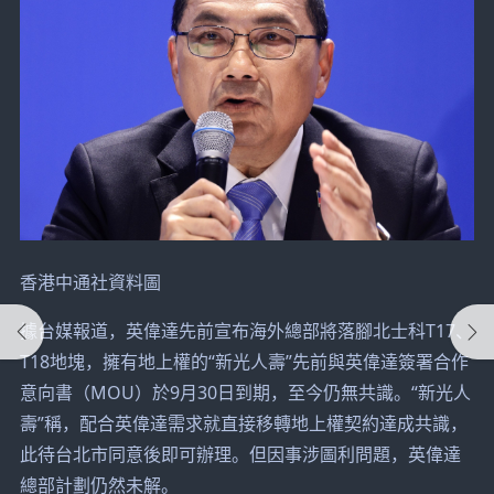
香港中通社資料圖
據台媒報道，英偉達先前宣布海外總部將落腳北士科T17、
T18地塊，擁有地上權的“新光人壽”先前與英偉達簽署合作
意向書（MOU）於9月30日到期，至今仍無共識。“新光人
壽”稱，配合英偉達需求就直接移轉地上權契約達成共識，
此待台北市同意後即可辦理。但因事涉圖利問題，英偉達
總部計劃仍然未解。